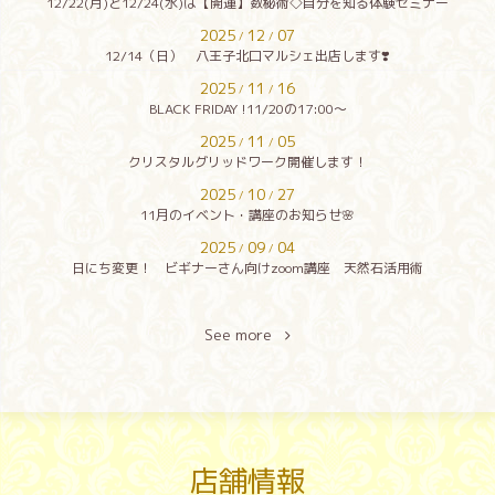
12/22(月)と12/24(水)は【開運】数秘術◇自分を知る体験セミナー
2025
12
07
/
/
12/14（日） 八王子北口マルシェ出店します❣️
2025
11
16
/
/
BLACK FRIDAY !11/20の17:00〜
2025
11
05
/
/
クリスタルグリッドワーク開催します！
2025
10
27
/
/
11月のイベント・講座のお知らせ🌸
2025
09
04
/
/
日にち変更！ ビギナーさん向けzoom講座 天然石活用術
See more
店舗情報