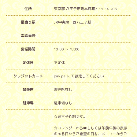
住所
東京都 八王子市元本郷町3-11-14-203
最寄り駅
JR中央線 西八王子駅
電話番号
--
営業時間
10:00 ～ 18:00
定休日
不定休
クレジットカード
pay pal にて設定してください
禁煙席
喫煙席なし
駐車場
駐車場なし
☆完全予約制です。
☆カレンダーから❤️もしくは午前午後の表示
のある日からご希望の日を、メニューからご