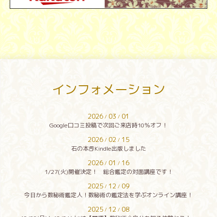
インフォメーション
2026
03
01
/
/
Google口コミ投稿で次回ご来店時10％オフ！
2026
02
15
/
/
石の本📕Kindle出版しました
2026
01
16
/
/
1/27(火)開催決定！ 総合鑑定の対面講座です！
2025
12
09
/
/
今日から数秘術鑑定人！数秘術の鑑定法を学ぶオンライン講座！
2025
12
08
/
/