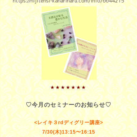
https://nijitensi-kanariharu.com/info/6644215
★
★
★
★
★
★
★
♡今月のセミナーのお知らせ♡
<レイキ３rdディグリー講座>
7/30(木)13:15〜16:15