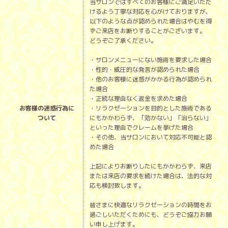
当サロンではすべてのお客様にご満足いただ
けるよう丁寧な対応を心がけておりますが、
以下のような点が認められた場合はやむを得
ずご来店をお断りすることがございます。
どうぞご了承ください。
・サロンメニューにない施術を要求した場合
・性的・威圧的な発言が認められた場合
・他のお客様に迷惑がかかる行為が認められ
た場合
・正統な理由なく返金を求めた場合
お客様の迷惑行為に
・リラクゼーションを目的とした施術である
ついて
にもかかわらず、「効かない」「治らない」
といった理由でクレームを挙げた場合
・その他、当サロンにおいて対応不可能と認
めた場合
上記によりお断りしたにもかかわらず、来店
または来店の要求を続けた場合は、法的な対
応も検討致します。
皆さまに快適なリラクゼーションの時間をお
過ごしいただくためにも、どうぞご協力お願
い申し上げます。