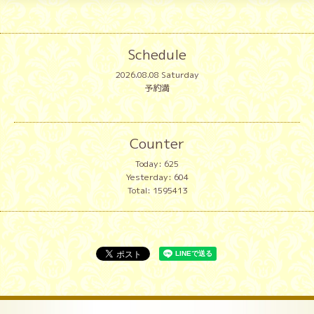
Schedule
2026.08.08 Saturday
予約満
Counter
Today:
625
Yesterday:
604
Total:
1595413