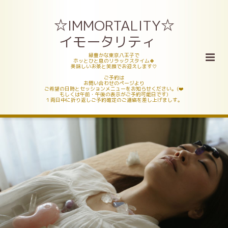
☆IMMORTALITY☆
イモータリティ
緑豊かな東京八王子で
ホッとひと息のリラックスタイム🍀
美味しいお茶と笑顔でお迎えします♡
ご予約は
お問い合わせのページより
ご希望の日時とセッションメニューをお知らせください。(❤️
もしくは午前・午後の表示がご予約可能日です)
１両日中に折り返しご予約確定のご連絡を差し上げましす。
八王子市元本郷にある新セッションルーム