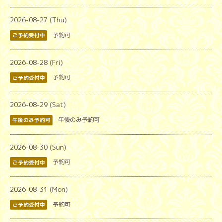
2026-08-27 (Thu)
予約可
ご予約受付中
2026-08-28 (Fri)
予約可
ご予約受付中
2026-08-29 (Sat)
午後のみ予約可
午後のみ予約可
2026-08-30 (Sun)
予約可
ご予約受付中
2026-08-31 (Mon)
予約可
ご予約受付中