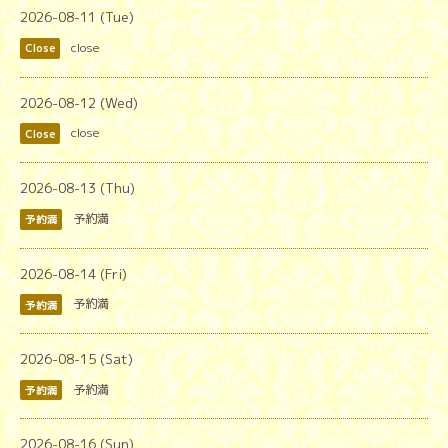
2026-08-11 (Tue)
close
Close
2026-08-12 (Wed)
close
Close
2026-08-13 (Thu)
予約満
予約満
2026-08-14 (Fri)
予約満
予約満
2026-08-15 (Sat)
予約満
予約満
2026-08-16 (Sun)