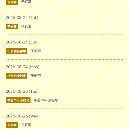
予約満
予約満
2026-08-22 (Sat)
予約満
予約満
2026-08-23 (Sun)
予約可
ご予約受付中
2026-08-24 (Mon)
予約可
ご予約受付中
2026-08-25 (Tue)
午前のみ予約可
午前のみ予約可
2026-08-26 (Wed)
予約満
予約満