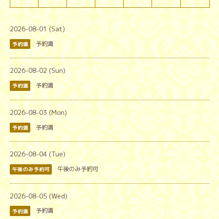
2026-08-01 (Sat)
予約満
予約満
2026-08-02 (Sun)
予約満
予約満
2026-08-03 (Mon)
予約満
予約満
2026-08-04 (Tue)
午後のみ予約可
午後のみ予約可
2026-08-05 (Wed)
予約満
予約満