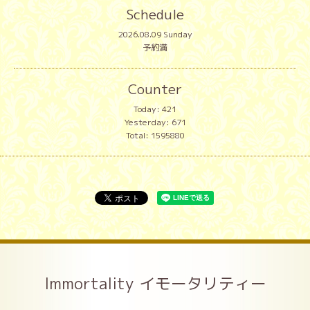
Schedule
2026.08.09 Sunday
予約満
Counter
Today:
421
Yesterday:
671
Total:
1595880
Immortality イモータリティー