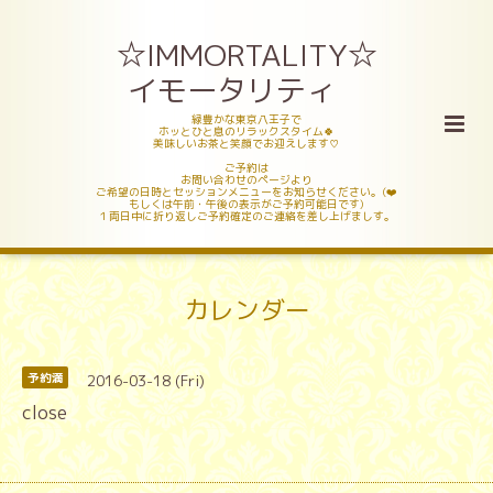
☆IMMORTALITY☆
イモータリティ
緑豊かな東京八王子で
ホッとひと息のリラックスタイム🍀
美味しいお茶と笑顔でお迎えします♡
ご予約は
お問い合わせのページより
ご希望の日時とセッションメニューをお知らせください。(❤️
もしくは午前・午後の表示がご予約可能日です)
１両日中に折り返しご予約確定のご連絡を差し上げましす。
カレンダー
2016-03-18 (Fri)
予約満
close