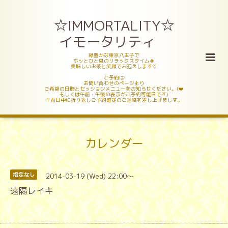
☆IMMORTALITY☆
イモータリティ
緑豊かな東京八王子で
ホッとひと息のリラックスタイム🍀
美味しいお茶と笑顔でお迎えします♡
ご予約は
お問い合わせのページより
ご希望の日時とセッションメニューをお知らせください。(❤️
もしくは午前・午後の表示がご予約可能日です)
１両日中に折り返しご予約確定のご連絡を差し上げましす。
カレンダー
2014-03-19 (Wed) 22:00～
指定なし
遠隔レイキ