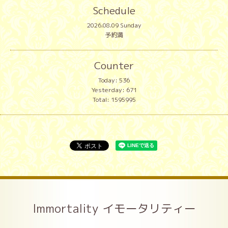
Schedule
2026.08.09 Sunday
予約満
Counter
Today:
536
Yesterday:
671
Total:
1595995
Immortality イモータリティー