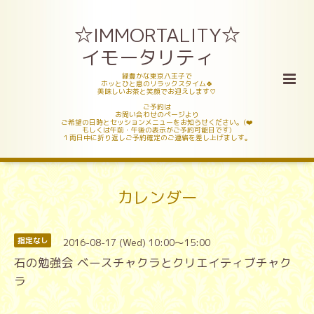
☆IMMORTALITY☆
イモータリティ
緑豊かな東京八王子で
ホッとひと息のリラックスタイム🍀
美味しいお茶と笑顔でお迎えします♡
ご予約は
お問い合わせのページより
ご希望の日時とセッションメニューをお知らせください。(❤️
もしくは午前・午後の表示がご予約可能日です)
１両日中に折り返しご予約確定のご連絡を差し上げましす。
カレンダー
2016-08-17 (Wed) 10:00～15:00
指定なし
石の勉強会 ベースチャクラとクリエイティブチャク
ラ