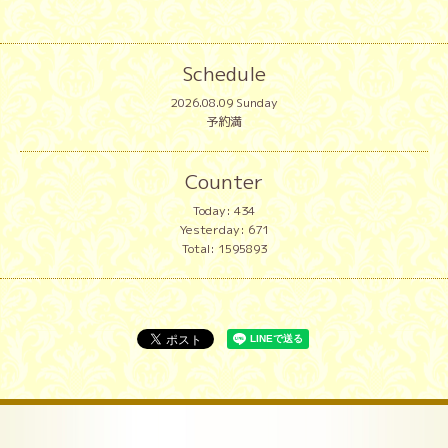
Schedule
2026.08.09 Sunday
予約満
Counter
Today:
434
Yesterday:
671
Total:
1595893