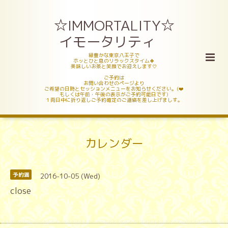
☆IMMORTALITY☆
イモータリティ
緑豊かな東京八王子で
ホッとひと息のリラックスタイム🍀
美味しいお茶と笑顔でお迎えします♡
ご予約は
お問い合わせのページより
ご希望の日時とセッションメニューをお知らせください。(❤️
もしくは午前・午後の表示がご予約可能日です)
１両日中に折り返しご予約確定のご連絡を差し上げましす。
カレンダー
2016-10-05 (Wed)
予約満
close