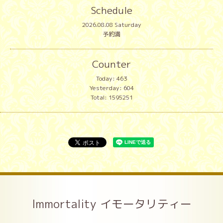
Schedule
2026.08.08 Saturday
予約満
Counter
Today:
463
Yesterday:
604
Total:
1595251
Immortality イモータリティー