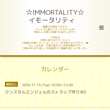
☆IMMORTALITY☆
イモータリティ
緑豊かな東京八王子で
ホッとひと息のリラックスタイム🍀
美味しいお茶と笑顔でお迎えします♡
ご予約は
お問い合わせのページより
ご希望の日時とセッションメニューをお知らせください。(❤️
もしくは午前・午後の表示がご予約可能日です)
１両日中に折り返しご予約確定のご連絡を差し上げましす。
カレンダー
2016-11-15 (Tue) 10:00～12:00
指定なし
クリスタルエンジェルのストラップ作りWS