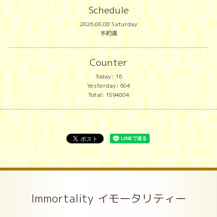
Schedule
2026.08.08 Saturday
予約満
Counter
Today:
16
Yesterday:
604
Total:
1594804
Immortality イモータリティー