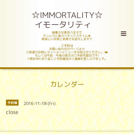
☆IMMORTALITY☆
イモータリティ
緑豊かな東京八王子で
ホッとひと息のリラックスタイム🍀
美味しいお茶と笑顔でお迎えします♡
ご予約は
お問い合わせのページより
ご希望の日時とセッションメニューをお知らせください。(❤️
もしくは午前・午後の表示がご予約可能日です)
１両日中に折り返しご予約確定のご連絡を差し上げましす。
カレンダー
2016-11-18 (Fri)
予約満
close