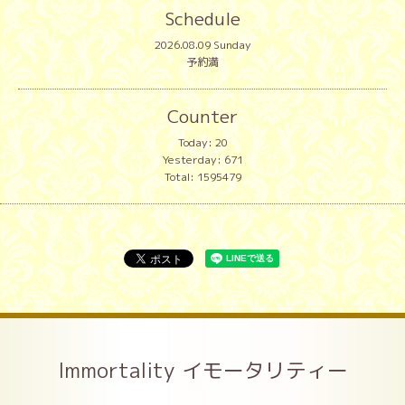
Schedule
2026.08.09 Sunday
予約満
Counter
Today:
20
Yesterday:
671
Total:
1595479
Immortality イモータリティー