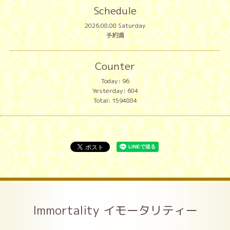
Schedule
2026.08.08 Saturday
予約満
Counter
Today:
96
Yesterday:
604
Total:
1594884
Immortality イモータリティー