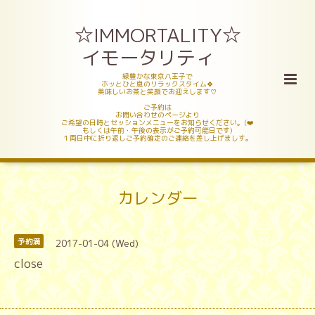
☆IMMORTALITY☆
イモータリティ
緑豊かな東京八王子で
ホッとひと息のリラックスタイム🍀
美味しいお茶と笑顔でお迎えします♡
ご予約は
お問い合わせのページより
ご希望の日時とセッションメニューをお知らせください。(❤️
もしくは午前・午後の表示がご予約可能日です)
１両日中に折り返しご予約確定のご連絡を差し上げましす。
カレンダー
2017-01-04 (Wed)
予約満
close