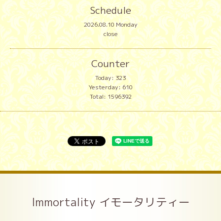
Schedule
2026.08.10 Monday
close
Counter
Today:
323
Yesterday:
610
Total:
1596392
Immortality イモータリティー