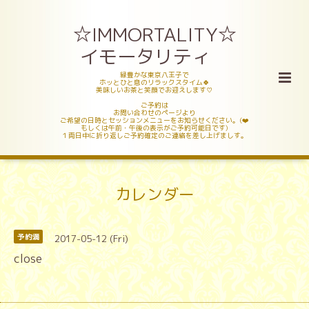
☆IMMORTALITY☆
イモータリティ
緑豊かな東京八王子で
ホッとひと息のリラックスタイム🍀
美味しいお茶と笑顔でお迎えします♡
ご予約は
お問い合わせのページより
ご希望の日時とセッションメニューをお知らせください。(❤️
もしくは午前・午後の表示がご予約可能日です)
１両日中に折り返しご予約確定のご連絡を差し上げましす。
カレンダー
2017-05-12 (Fri)
予約満
close