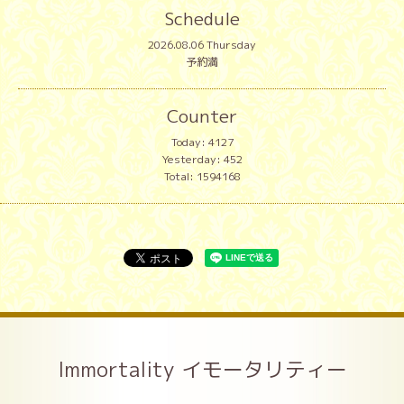
Schedule
2026.08.06 Thursday
予約満
Counter
Today:
4127
Yesterday:
452
Total:
1594168
Immortality イモータリティー