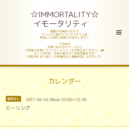
☆IMMORTALITY☆
イモータリティ
緑豊かな東京八王子で
ホッとひと息のリラックスタイム🍀
美味しいお茶と笑顔でお迎えします♡
ご予約は
お問い合わせのページより
ご希望の日時とセッションメニューをお知らせください。(❤️
もしくは午前・午後の表示がご予約可能日です)
１両日中に折り返しご予約確定のご連絡を差し上げましす。
カレンダー
2017-06-14 (Wed) 10:00～12:00
指定なし
ヒーリング