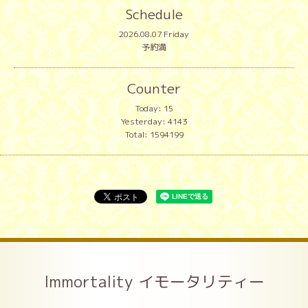
Schedule
2026.08.07 Friday
予約満
Counter
Today:
15
Yesterday:
4143
Total:
1594199
Immortality イモータリティー