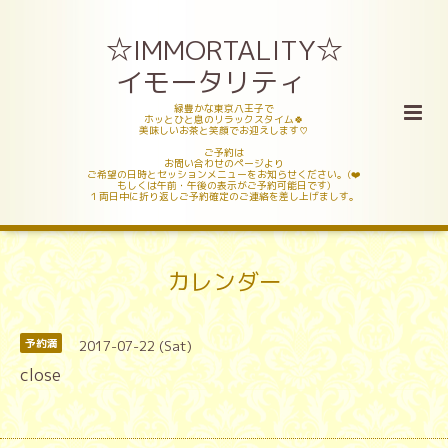
☆IMMORTALITY☆
イモータリティ
緑豊かな東京八王子で
ホッとひと息のリラックスタイム🍀
美味しいお茶と笑顔でお迎えします♡
ご予約は
お問い合わせのページより
ご希望の日時とセッションメニューをお知らせください。(❤️
もしくは午前・午後の表示がご予約可能日です)
１両日中に折り返しご予約確定のご連絡を差し上げましす。
カレンダー
2017-07-22 (Sat)
予約満
close