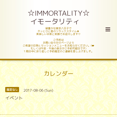
☆IMMORTALITY☆
イモータリティ
緑豊かな東京八王子で
ホッとひと息のリラックスタイム🍀
美味しいお茶と笑顔でお迎えします♡
ご予約は
お問い合わせのページより
ご希望の日時とセッションメニューをお知らせください。(❤️
もしくは午前・午後の表示がご予約可能日です)
１両日中に折り返しご予約確定のご連絡を差し上げましす。
カレンダー
2017-08-06 (Sun)
指定なし
イベント