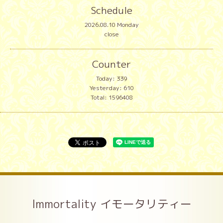
Schedule
2026.08.10 Monday
close
Counter
Today:
339
Yesterday:
610
Total:
1596408
Immortality イモータリティー