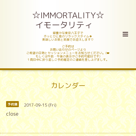
☆IMMORTALITY☆
イモータリティ
緑豊かな東京八王子で
ホッとひと息のリラックスタイム🍀
美味しいお茶と笑顔でお迎えします♡
ご予約は
お問い合わせのページより
ご希望の日時とセッションメニューをお知らせください。(❤️
もしくは午前・午後の表示がご予約可能日です)
１両日中に折り返しご予約確定のご連絡を差し上げましす。
カレンダー
2017-09-15 (Fri)
予約満
close