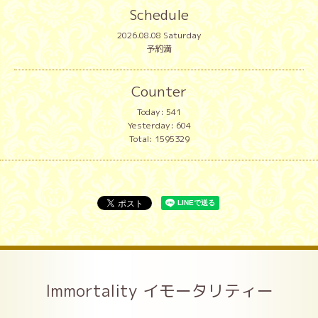
Schedule
2026.08.08 Saturday
予約満
Counter
Today:
541
Yesterday:
604
Total:
1595329
Immortality イモータリティー