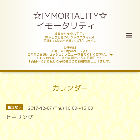
☆IMMORTALITY☆
イモータリティ
緑豊かな東京八王子で
ホッとひと息のリラックスタイム🍀
美味しいお茶と笑顔でお迎えします♡
ご予約は
お問い合わせのページより
ご希望の日時とセッションメニューをお知らせください。(❤️
もしくは午前・午後の表示がご予約可能日です)
１両日中に折り返しご予約確定のご連絡を差し上げましす。
カレンダー
2017-12-07 (Thu) 10:00～13:00
指定なし
ヒーリング