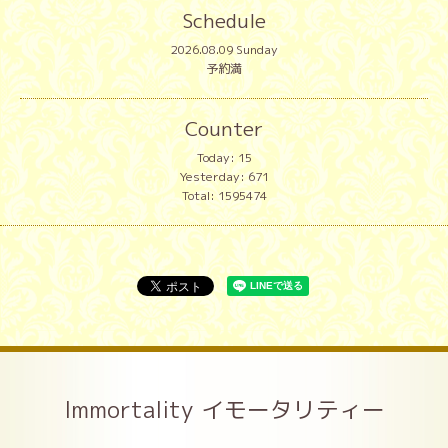
Schedule
2026.08.09 Sunday
予約満
Counter
Today:
15
Yesterday:
671
Total:
1595474
Immortality イモータリティー