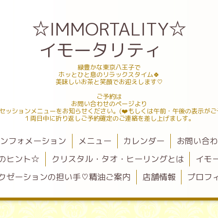
☆IMMORTALITY☆
イモータリティ
緑豊かな東京八王子で
ホッとひと息のリラックスタイム🍀
美味しいお茶と笑顔でお迎えします♡
ご予約は
お問い合わせのページより
セッションメニューをお知らせください。(❤️もしくは午前・午後の表示がご
１両日中に折り返しご予約確定のご連絡を差し上げましす。
ンフォメーション
メニュー
カレンダー
お問い合
のヒント☆
クリスタル・タオ・ヒーリングとは
イモ
クゼーションの担い手♡精油ご案内
店舗情報
プロフ