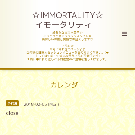
☆IMMORTALITY☆
イモータリティ
緑豊かな東京八王子で
ホッとひと息のリラックスタイム🍀
美味しいお茶と笑顔でお迎えします♡
ご予約は
お問い合わせのページより
ご希望の日時とセッションメニューをお知らせください。(❤️
もしくは午前・午後の表示がご予約可能日です)
１両日中に折り返しご予約確定のご連絡を差し上げましす。
カレンダー
2018-02-05 (Mon)
予約満
close