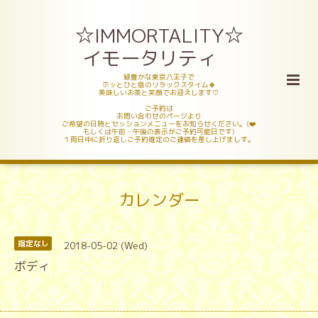
☆IMMORTALITY☆
イモータリティ
緑豊かな東京八王子で
ホッとひと息のリラックスタイム🍀
美味しいお茶と笑顔でお迎えします♡
ご予約は
お問い合わせのページより
ご希望の日時とセッションメニューをお知らせください。(❤️
もしくは午前・午後の表示がご予約可能日です)
１両日中に折り返しご予約確定のご連絡を差し上げましす。
カレンダー
2018-05-02 (Wed)
指定なし
ボディ