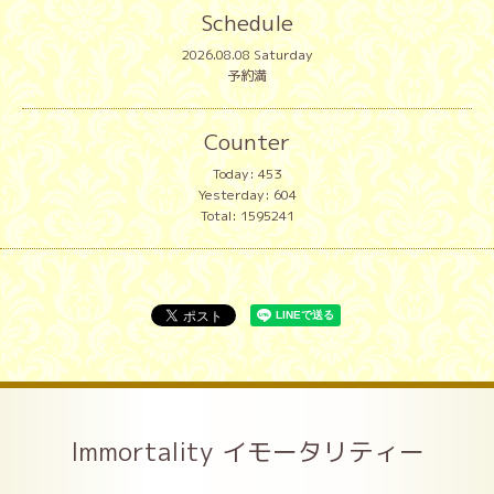
Schedule
2026.08.08 Saturday
予約満
Counter
Today:
453
Yesterday:
604
Total:
1595241
Immortality イモータリティー