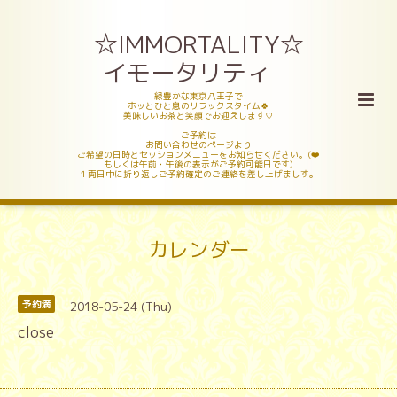
☆IMMORTALITY☆
イモータリティ
緑豊かな東京八王子で
ホッとひと息のリラックスタイム🍀
美味しいお茶と笑顔でお迎えします♡
ご予約は
お問い合わせのページより
ご希望の日時とセッションメニューをお知らせください。(❤️
もしくは午前・午後の表示がご予約可能日です)
１両日中に折り返しご予約確定のご連絡を差し上げましす。
カレンダー
2018-05-24 (Thu)
予約満
close