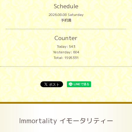
Schedule
2026.08.08 Saturday
予約満
Counter
Today:
543
Yesterday:
604
Total:
1595331
Immortality イモータリティー