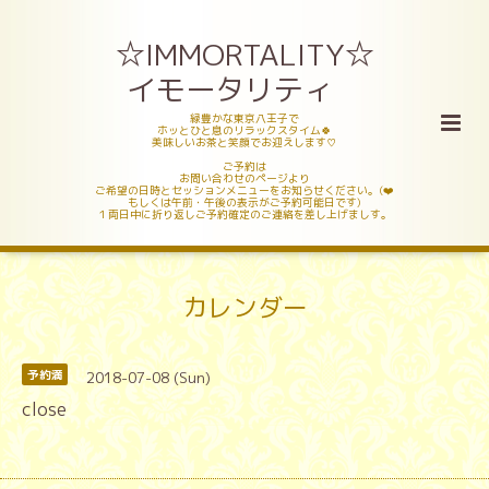
☆IMMORTALITY☆
イモータリティ
緑豊かな東京八王子で
ホッとひと息のリラックスタイム🍀
美味しいお茶と笑顔でお迎えします♡
ご予約は
お問い合わせのページより
ご希望の日時とセッションメニューをお知らせください。(❤️
もしくは午前・午後の表示がご予約可能日です)
１両日中に折り返しご予約確定のご連絡を差し上げましす。
カレンダー
2018-07-08 (Sun)
予約満
close