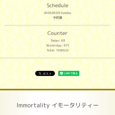
Schedule
2026.08.09 Sunday
予約満
Counter
Today:
63
Yesterday:
671
Total:
1595522
Immortality イモータリティー