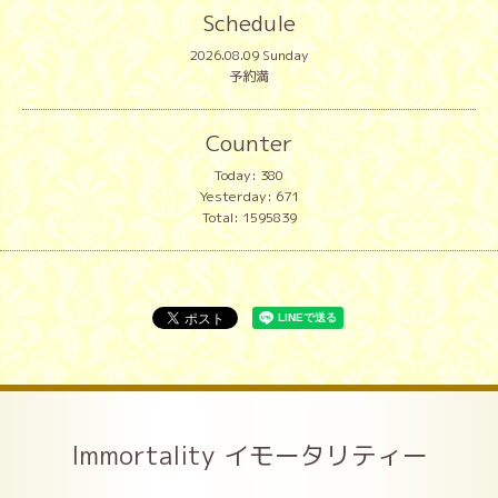
Schedule
2026.08.09 Sunday
予約満
Counter
Today:
380
Yesterday:
671
Total:
1595839
Immortality イモータリティー