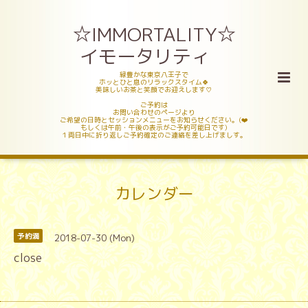
☆IMMORTALITY☆
イモータリティ
緑豊かな東京八王子で
ホッとひと息のリラックスタイム🍀
美味しいお茶と笑顔でお迎えします♡
ご予約は
お問い合わせのページより
ご希望の日時とセッションメニューをお知らせください。(❤️
もしくは午前・午後の表示がご予約可能日です)
１両日中に折り返しご予約確定のご連絡を差し上げましす。
カレンダー
2018-07-30 (Mon)
予約満
close