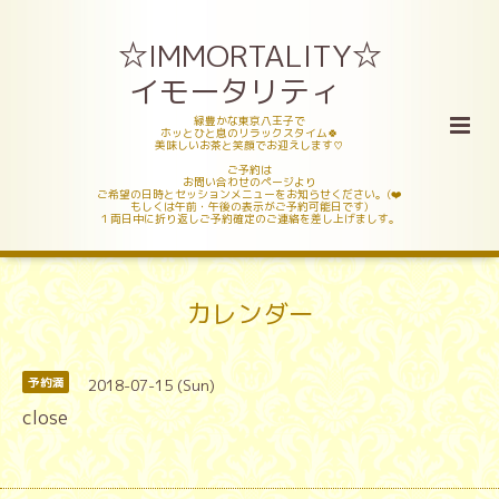
☆IMMORTALITY☆
イモータリティ
緑豊かな東京八王子で
ホッとひと息のリラックスタイム🍀
美味しいお茶と笑顔でお迎えします♡
ご予約は
お問い合わせのページより
ご希望の日時とセッションメニューをお知らせください。(❤️
もしくは午前・午後の表示がご予約可能日です)
１両日中に折り返しご予約確定のご連絡を差し上げましす。
カレンダー
2018-07-15 (Sun)
予約満
close