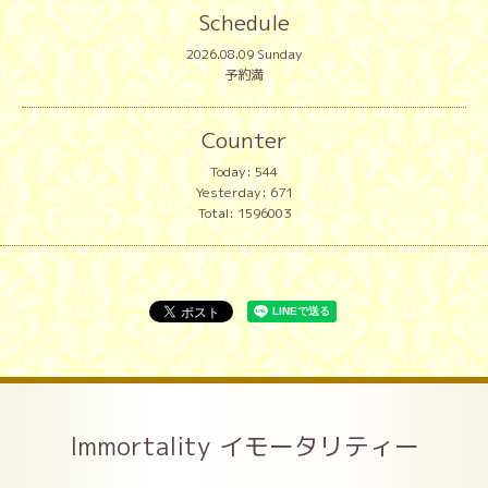
Schedule
2026.08.09 Sunday
予約満
Counter
Today:
544
Yesterday:
671
Total:
1596003
Immortality イモータリティー