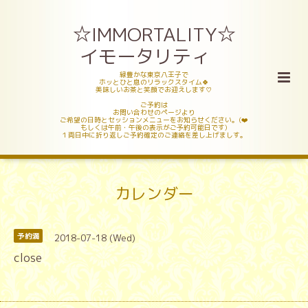
☆IMMORTALITY☆
イモータリティ
緑豊かな東京八王子で
ホッとひと息のリラックスタイム🍀
美味しいお茶と笑顔でお迎えします♡
ご予約は
お問い合わせのページより
ご希望の日時とセッションメニューをお知らせください。(❤️
もしくは午前・午後の表示がご予約可能日です)
１両日中に折り返しご予約確定のご連絡を差し上げましす。
カレンダー
2018-07-18 (Wed)
予約満
close