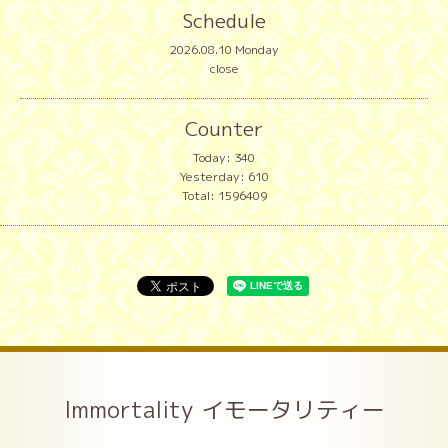
Schedule
2026.08.10 Monday
close
Counter
Today:
340
Yesterday:
610
Total:
1596409
Immortality イモータリティー