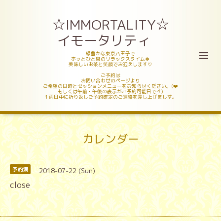
☆IMMORTALITY☆
イモータリティ
緑豊かな東京八王子で
ホッとひと息のリラックスタイム🍀
美味しいお茶と笑顔でお迎えします♡
ご予約は
お問い合わせのページより
ご希望の日時とセッションメニューをお知らせください。(❤️
もしくは午前・午後の表示がご予約可能日です)
１両日中に折り返しご予約確定のご連絡を差し上げましす。
カレンダー
2018-07-22 (Sun)
予約満
close