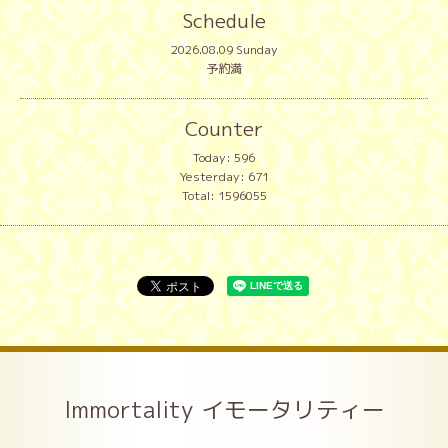
Schedule
2026.08.09 Sunday
予約満
Counter
Today:
596
Yesterday:
671
Total:
1596055
Immortality イモータリティー