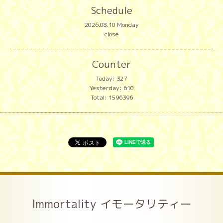
Schedule
2026.08.10 Monday
close
Counter
Today:
327
Yesterday:
610
Total:
1596396
Immortality イモータリティー