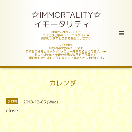
☆IMMORTALITY☆
イモータリティ
緑豊かな東京八王子で
ホッとひと息のリラックスタイム🍀
美味しいお茶と笑顔でお迎えします♡
ご予約は
お問い合わせのページより
ご希望の日時とセッションメニューをお知らせください。(❤️
もしくは午前・午後の表示がご予約可能日です)
１両日中に折り返しご予約確定のご連絡を差し上げましす。
カレンダー
2018-12-05 (Wed)
予約満
close