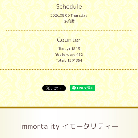
Schedule
2026.08.06 Thursday
予約満
Counter
Today:
1813
Yesterday:
452
Total:
1591854
Immortality イモータリティー