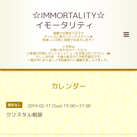
☆IMMORTALITY☆
イモータリティ
緑豊かな東京八王子で
ホッとひと息のリラックスタイム🍀
美味しいお茶と笑顔でお迎えします♡
ご予約は
お問い合わせのページより
ご希望の日時とセッションメニューをお知らせください。(❤️
もしくは午前・午後の表示がご予約可能日です)
１両日中に折り返しご予約確定のご連絡を差し上げましす。
カレンダー
2019-02-17 (Sun) 13:00～17:00
指定なし
クリスタル相談