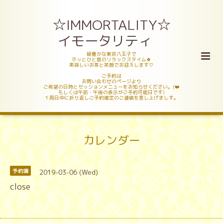
☆IMMORTALITY☆
イモータリティ
緑豊かな東京八王子で
ホッとひと息のリラックスタイム🍀
美味しいお茶と笑顔でお迎えします♡
ご予約は
お問い合わせのページより
ご希望の日時とセッションメニューをお知らせください。(❤️
もしくは午前・午後の表示がご予約可能日です)
１両日中に折り返しご予約確定のご連絡を差し上げましす。
カレンダー
2019-03-06 (Wed)
予約満
close