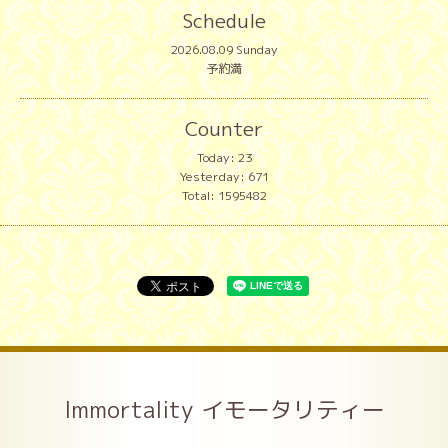
Schedule
2026.08.09 Sunday
予約満
Counter
Today:
23
Yesterday:
671
Total:
1595482
Immortality イモータリティー