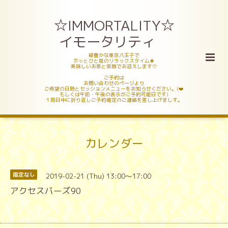
☆IMMORTALITY☆
イモータリティ
緑豊かな東京八王子で
ホッとひと息のリラックスタイム🍀
美味しいお茶と笑顔でお迎えします♡
ご予約は
お問い合わせのページより
ご希望の日時とセッションメニューをお知らせください。(❤️
もしくは午前・午後の表示がご予約可能日です)
１両日中に折り返しご予約確定のご連絡を差し上げましす。
カレンダー
2019-02-21 (Thu) 13:00～17:00
指定なし
アクセスバーズ90