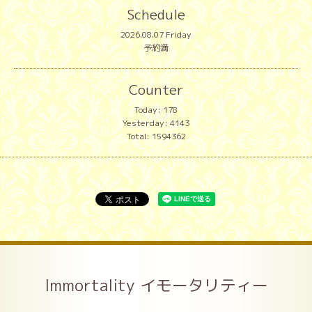
Schedule
2026.08.07 Friday
予約満
Counter
Today:
178
Yesterday:
4143
Total:
1594362
Immortality イモータリティー