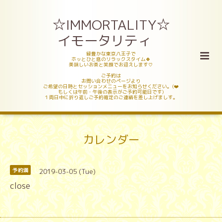
☆IMMORTALITY☆
イモータリティ
緑豊かな東京八王子で
ホッとひと息のリラックスタイム🍀
美味しいお茶と笑顔でお迎えします♡
ご予約は
お問い合わせのページより
ご希望の日時とセッションメニューをお知らせください。(❤️
もしくは午前・午後の表示がご予約可能日です)
１両日中に折り返しご予約確定のご連絡を差し上げましす。
カレンダー
2019-03-05 (Tue)
予約満
close