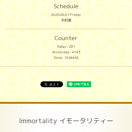
Schedule
2026.08.07 Friday
予約満
Counter
Today:
281
Yesterday:
4143
Total:
1594465
Immortality イモータリティー