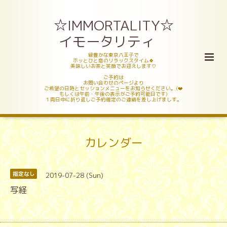
☆IMMORTALITY☆
イモータリティ
緑豊かな東京八王子で
ホッとひと息のリラックスタイム🍀
美味しいお茶と笑顔でお迎えします♡
ご予約は
お問い合わせのページより
ご希望の日時とセッションメニューをお知らせください。(❤️
もしくは午前・午後の表示がご予約可能日です)
１両日中に折り返しご予約確定のご連絡を差し上げましす。
カレンダー
2019-07-28 (Sun)
指定なし
写経