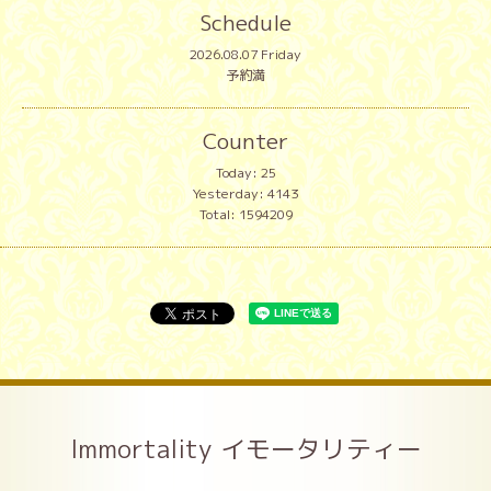
Schedule
2026.08.07 Friday
予約満
Counter
Today:
25
Yesterday:
4143
Total:
1594209
Immortality イモータリティー