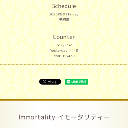
Schedule
2026.08.07 Friday
予約満
Counter
Today:
141
Yesterday:
4143
Total:
1594325
Immortality イモータリティー