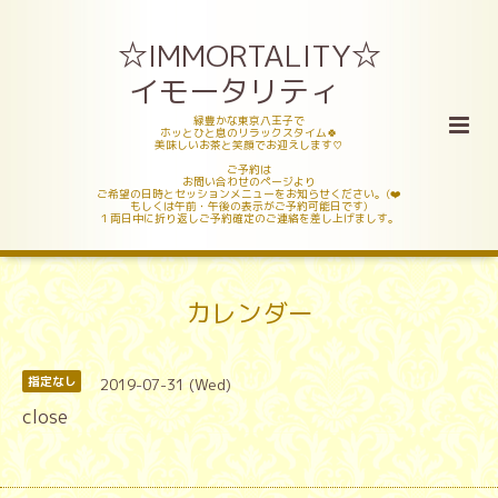
☆IMMORTALITY☆
イモータリティ
緑豊かな東京八王子で
ホッとひと息のリラックスタイム🍀
美味しいお茶と笑顔でお迎えします♡
ご予約は
お問い合わせのページより
ご希望の日時とセッションメニューをお知らせください。(❤️
もしくは午前・午後の表示がご予約可能日です)
１両日中に折り返しご予約確定のご連絡を差し上げましす。
カレンダー
2019-07-31 (Wed)
指定なし
close