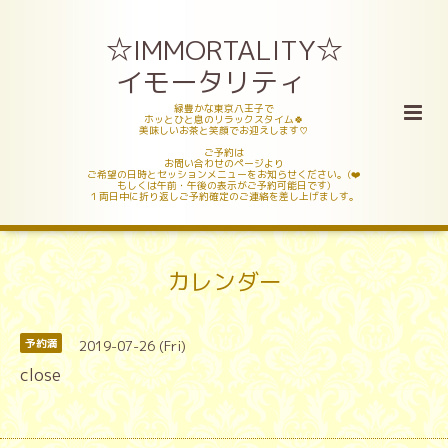
☆IMMORTALITY☆
イモータリティ
緑豊かな東京八王子で
ホッとひと息のリラックスタイム🍀
美味しいお茶と笑顔でお迎えします♡
ご予約は
お問い合わせのページより
ご希望の日時とセッションメニューをお知らせください。(❤️
もしくは午前・午後の表示がご予約可能日です)
１両日中に折り返しご予約確定のご連絡を差し上げましす。
カレンダー
2019-07-26 (Fri)
予約満
close