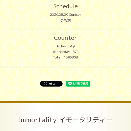
Schedule
2026.08.09 Sunday
予約満
Counter
Today:
349
Yesterday:
671
Total:
1595808
Immortality イモータリティー