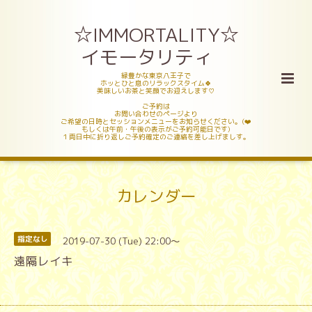
☆IMMORTALITY☆
イモータリティ
緑豊かな東京八王子で
ホッとひと息のリラックスタイム🍀
美味しいお茶と笑顔でお迎えします♡
ご予約は
お問い合わせのページより
ご希望の日時とセッションメニューをお知らせください。(❤️
もしくは午前・午後の表示がご予約可能日です)
１両日中に折り返しご予約確定のご連絡を差し上げましす。
カレンダー
2019-07-30 (Tue) 22:00～
指定なし
遠隔レイキ