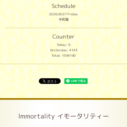
Schedule
2026.08.07 Friday
予約満
Counter
Today:
6
Yesterday:
4143
Total:
1594190
Immortality イモータリティー