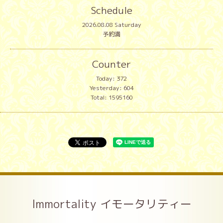
Schedule
2026.08.08 Saturday
予約満
Counter
Today:
372
Yesterday:
604
Total:
1595160
Immortality イモータリティー