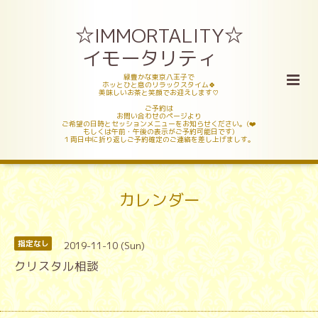
☆IMMORTALITY☆
イモータリティ
緑豊かな東京八王子で
ホッとひと息のリラックスタイム🍀
美味しいお茶と笑顔でお迎えします♡
ご予約は
お問い合わせのページより
ご希望の日時とセッションメニューをお知らせください。(❤️
もしくは午前・午後の表示がご予約可能日です)
１両日中に折り返しご予約確定のご連絡を差し上げましす。
カレンダー
2019-11-10 (Sun)
指定なし
クリスタル相談