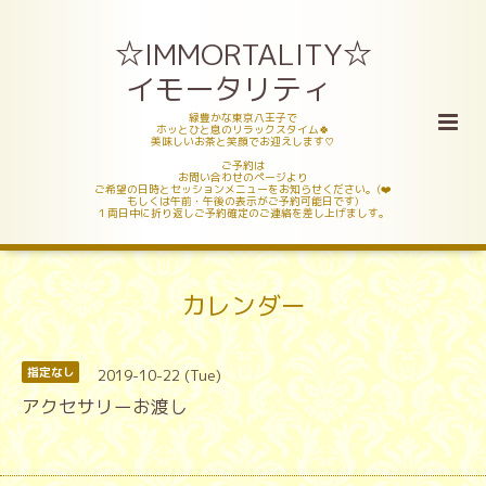
☆IMMORTALITY☆
イモータリティ
緑豊かな東京八王子で
ホッとひと息のリラックスタイム🍀
美味しいお茶と笑顔でお迎えします♡
ご予約は
お問い合わせのページより
ご希望の日時とセッションメニューをお知らせください。(❤️
もしくは午前・午後の表示がご予約可能日です)
１両日中に折り返しご予約確定のご連絡を差し上げましす。
カレンダー
2019-10-22 (Tue)
指定なし
アクセサリーお渡し