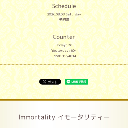
Schedule
2026.08.08 Saturday
予約満
Counter
Today:
26
Yesterday:
604
Total:
1594814
Immortality イモータリティー