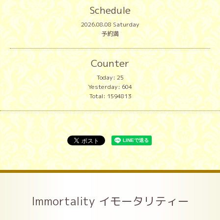
Schedule
2026.08.08 Saturday
予約満
Counter
Today:
25
Yesterday:
604
Total:
1594813
Immortality イモータリティー