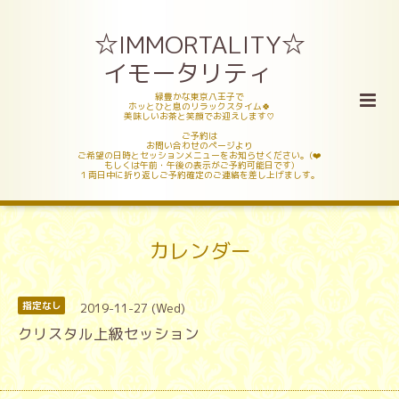
☆IMMORTALITY☆
イモータリティ
緑豊かな東京八王子で
ホッとひと息のリラックスタイム🍀
美味しいお茶と笑顔でお迎えします♡
ご予約は
お問い合わせのページより
ご希望の日時とセッションメニューをお知らせください。(❤️
もしくは午前・午後の表示がご予約可能日です)
１両日中に折り返しご予約確定のご連絡を差し上げましす。
カレンダー
2019-11-27 (Wed)
指定なし
クリスタル上級セッション