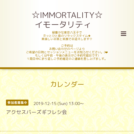
☆IMMORTALITY☆
イモータリティ
緑豊かな東京八王子で
ホッとひと息のリラックスタイム🍀
美味しいお茶と笑顔でお迎えします♡
ご予約は
お問い合わせのページより
ご希望の日時とセッションメニューをお知らせください。(❤️
もしくは午前・午後の表示がご予約可能日です)
１両日中に折り返しご予約確定のご連絡を差し上げましす。
カレンダー
2019-12-15 (Sun) 13:00～
参加者募集中
アクセスバーズギフレシ会