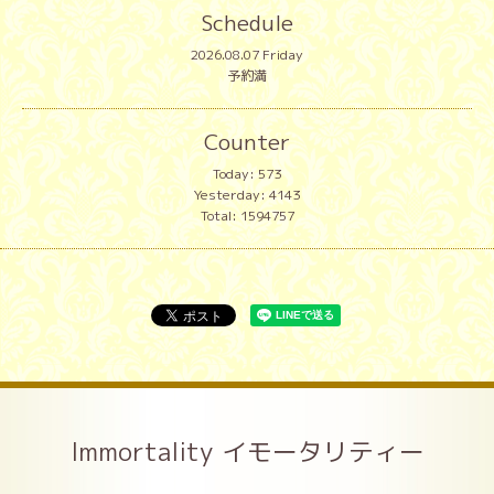
Schedule
2026.08.07 Friday
予約満
Counter
Today:
573
Yesterday:
4143
Total:
1594757
Immortality イモータリティー