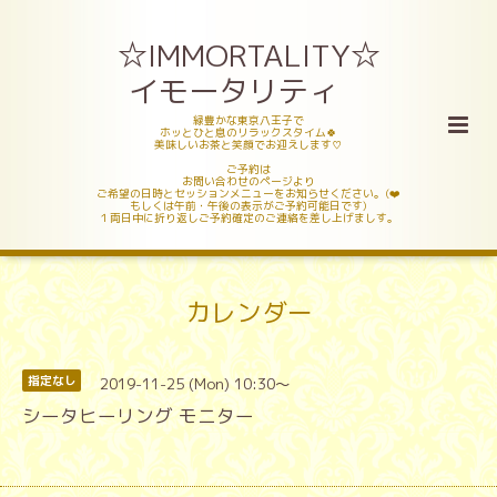
☆IMMORTALITY☆
イモータリティ
緑豊かな東京八王子で
ホッとひと息のリラックスタイム🍀
美味しいお茶と笑顔でお迎えします♡
ご予約は
お問い合わせのページより
ご希望の日時とセッションメニューをお知らせください。(❤️
もしくは午前・午後の表示がご予約可能日です)
１両日中に折り返しご予約確定のご連絡を差し上げましす。
カレンダー
2019-11-25 (Mon) 10:30～
指定なし
シータヒーリング モニター