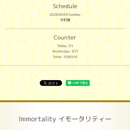
Schedule
2026.08.09 Sunday
予約満
Counter
Today:
51
Yesterday:
671
Total:
1595510
Immortality イモータリティー