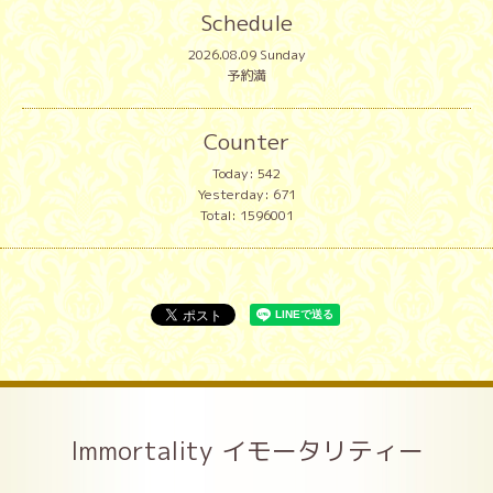
Schedule
2026.08.09 Sunday
予約満
Counter
Today:
542
Yesterday:
671
Total:
1596001
Immortality イモータリティー