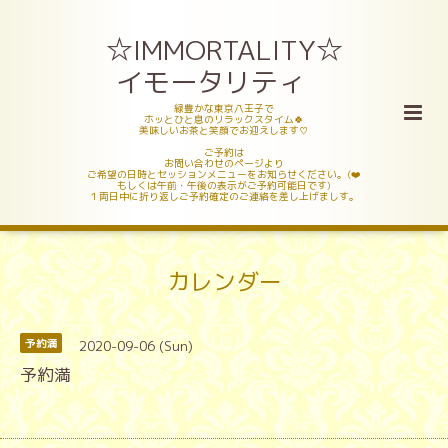
☆IMMORTALITY☆
イモータリティ
緑豊かな東京八王子で
ホッとひと息のリラックスタイム🍀
美味しいお茶と笑顔でお迎えします♡
ご予約は
お問い合わせのページより
ご希望の日時とセッションメニューをお知らせください。(❤️
もしくは午前・午後の表示がご予約可能日です)
１両日中に折り返しご予約確定のご連絡を差し上げましす。
カレンダー
2020-09-06 (Sun)
予約満
予約満