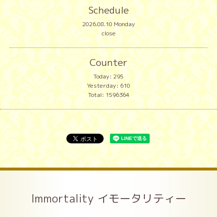
Schedule
2026.08.10 Monday
close
Counter
Today:
295
Yesterday:
610
Total:
1596364
Immortality イモータリティー