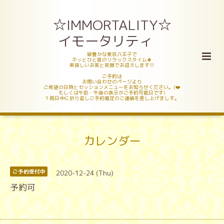
☆IMMORTALITY☆
イモータリティ
緑豊かな東京八王子で
ホッとひと息のリラックスタイム🍀
美味しいお茶と笑顔でお迎えします♡
ご予約は
お問い合わせのページより
ご希望の日時とセッションメニューをお知らせください。(❤️
もしくは午前・午後の表示がご予約可能日です)
１両日中に折り返しご予約確定のご連絡を差し上げましす。
カレンダー
2020-12-24 (Thu)
ご予約受付中
予約可