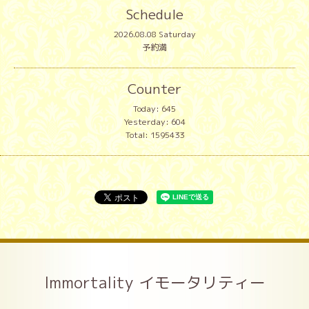
Schedule
2026.08.08 Saturday
予約満
Counter
Today:
645
Yesterday:
604
Total:
1595433
Immortality イモータリティー