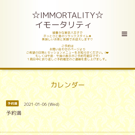
☆IMMORTALITY☆
イモータリティ
緑豊かな東京八王子で
ホッとひと息のリラックスタイム🍀
美味しいお茶と笑顔でお迎えします♡
ご予約は
お問い合わせのページより
ご希望の日時とセッションメニューをお知らせください。(❤️
もしくは午前・午後の表示がご予約可能日です)
１両日中に折り返しご予約確定のご連絡を差し上げましす。
カレンダー
2021-01-06 (Wed)
予約満
予約満