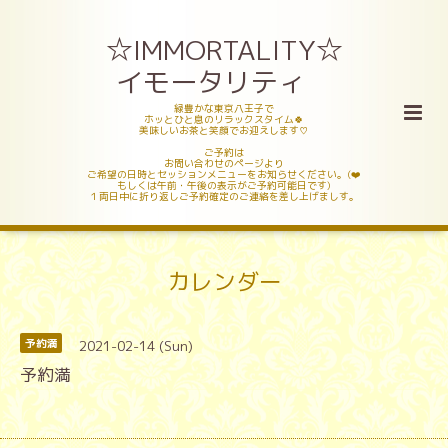
☆IMMORTALITY☆
イモータリティ
緑豊かな東京八王子で
ホッとひと息のリラックスタイム🍀
美味しいお茶と笑顔でお迎えします♡
ご予約は
お問い合わせのページより
ご希望の日時とセッションメニューをお知らせください。(❤️
もしくは午前・午後の表示がご予約可能日です)
１両日中に折り返しご予約確定のご連絡を差し上げましす。
カレンダー
2021-02-14 (Sun)
予約満
予約満