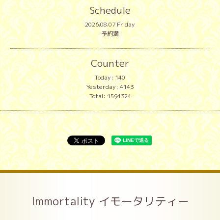
Schedule
2026.08.07 Friday
予約満
Counter
Today:
140
Yesterday:
4143
Total:
1594324
Immortality イモータリティー