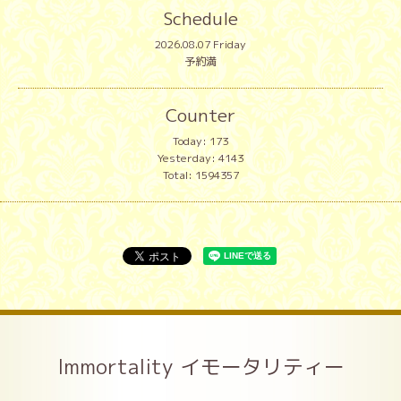
Schedule
2026.08.07 Friday
予約満
Counter
Today:
173
Yesterday:
4143
Total:
1594357
Immortality イモータリティー