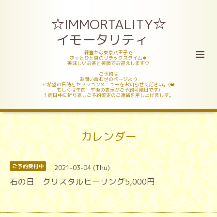
☆IMMORTALITY☆
イモータリティ
緑豊かな東京八王子で
ホッとひと息のリラックスタイム🍀
美味しいお茶と笑顔でお迎えします♡
ご予約は
お問い合わせのページより
ご希望の日時とセッションメニューをお知らせください。(❤️
もしくは午前・午後の表示がご予約可能日です)
１両日中に折り返しご予約確定のご連絡を差し上げましす。
カレンダー
2021-03-04 (Thu)
ご予約受付中
石の日 クリスタルヒーリング5,000円