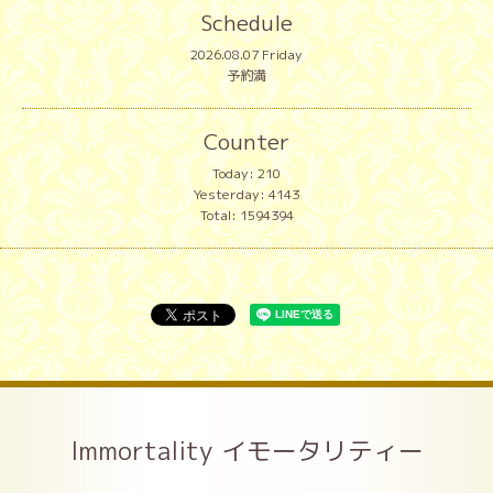
Schedule
2026.08.07 Friday
予約満
Counter
Today:
210
Yesterday:
4143
Total:
1594394
Immortality イモータリティー