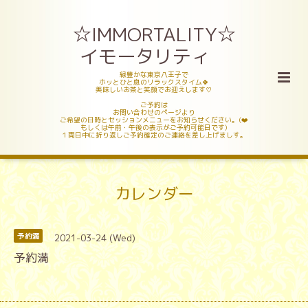
☆IMMORTALITY☆
イモータリティ
緑豊かな東京八王子で
ホッとひと息のリラックスタイム🍀
美味しいお茶と笑顔でお迎えします♡
ご予約は
お問い合わせのページより
ご希望の日時とセッションメニューをお知らせください。(❤️
もしくは午前・午後の表示がご予約可能日です)
１両日中に折り返しご予約確定のご連絡を差し上げましす。
カレンダー
2021-03-24 (Wed)
予約満
予約満