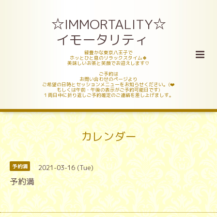
☆IMMORTALITY☆
イモータリティ
緑豊かな東京八王子で
ホッとひと息のリラックスタイム🍀
美味しいお茶と笑顔でお迎えします♡
ご予約は
お問い合わせのページより
ご希望の日時とセッションメニューをお知らせください。(❤️
もしくは午前・午後の表示がご予約可能日です)
１両日中に折り返しご予約確定のご連絡を差し上げましす。
カレンダー
2021-03-16 (Tue)
予約満
予約満