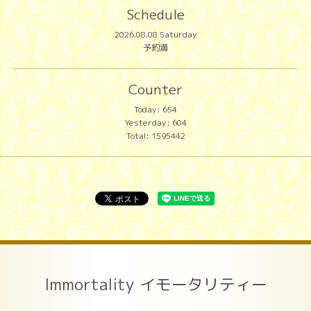
Schedule
2026.08.08 Saturday
予約満
Counter
Today:
654
Yesterday:
604
Total:
1595442
Immortality イモータリティー