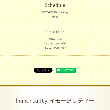
Schedule
2026.08.10 Monday
close
Counter
Today:
238
Yesterday:
610
Total:
1596307
Immortality イモータリティー