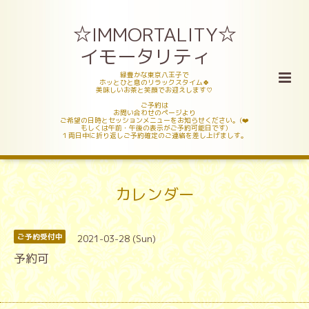
☆IMMORTALITY☆
イモータリティ
緑豊かな東京八王子で
ホッとひと息のリラックスタイム🍀
美味しいお茶と笑顔でお迎えします♡
ご予約は
お問い合わせのページより
ご希望の日時とセッションメニューをお知らせください。(❤️
もしくは午前・午後の表示がご予約可能日です)
１両日中に折り返しご予約確定のご連絡を差し上げましす。
カレンダー
2021-03-28 (Sun)
ご予約受付中
予約可