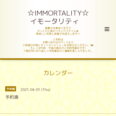
☆IMMORTALITY☆
イモータリティ
緑豊かな東京八王子で
ホッとひと息のリラックスタイム🍀
美味しいお茶と笑顔でお迎えします♡
ご予約は
お問い合わせのページより
ご希望の日時とセッションメニューをお知らせください。(❤️
もしくは午前・午後の表示がご予約可能日です)
１両日中に折り返しご予約確定のご連絡を差し上げましす。
カレンダー
2021-04-01 (Thu)
予約満
予約満