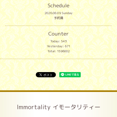
Schedule
2026.08.09 Sunday
予約満
Counter
Today:
543
Yesterday:
671
Total:
1596002
Immortality イモータリティー