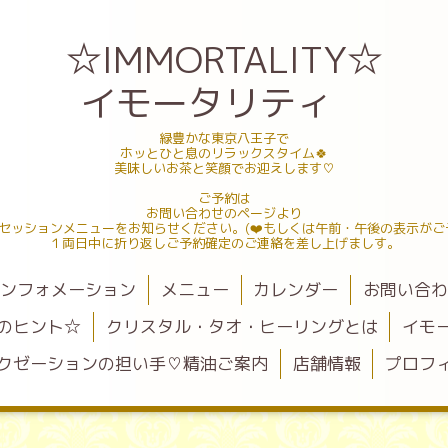
☆IMMORTALITY☆
イモータリティ
緑豊かな東京八王子で
ホッとひと息のリラックスタイム🍀
美味しいお茶と笑顔でお迎えします♡
ご予約は
お問い合わせのページより
セッションメニューをお知らせください。(❤️もしくは午前・午後の表示がご
１両日中に折り返しご予約確定のご連絡を差し上げましす。
ンフォメーション
メニュー
カレンダー
お問い合
のヒント☆
クリスタル・タオ・ヒーリングとは
イモ
クゼーションの担い手♡精油ご案内
店舗情報
プロフ