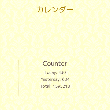
カレンダー
Counter
y
Today:
430
Yesterday:
604
Total:
1595218