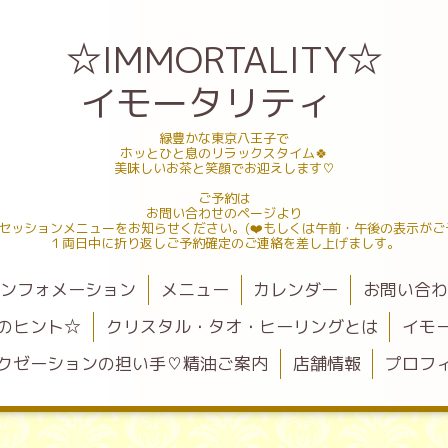
☆IMMORTALITY☆
イモータリティ
緑豊かな東京八王子で
ホッとひと息のリラックスタイム🍀
美味しいお茶と笑顔でお迎えします♡
ご予約は
お問い合わせのページより
セッションメニューをお知らせください。(❤️もしくは午前・午後の表示がご
１両日中に折り返しご予約確定のご連絡を差し上げましす。
ンフォメーション
メニュー
カレンダー
お問い合
のヒント☆
クリスタル・タオ・ヒーリングとは
イモ
クゼーションの担い手♡精油ご案内
店舗情報
プロフ