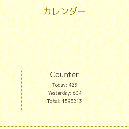
カレンダー
Counter
y
Today:
425
Yesterday:
604
Total:
1595213